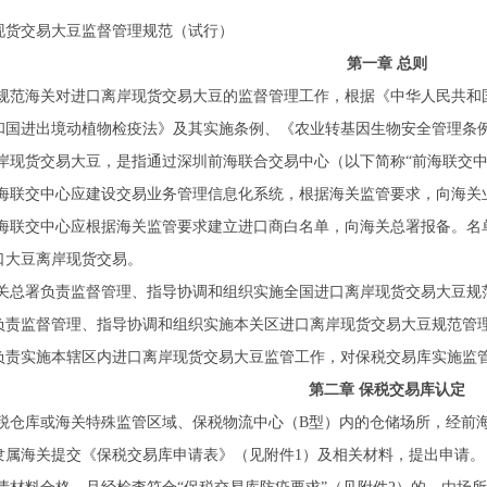
现货交易大豆监督管理规范（试行）
第一章 总则
规范海关对进口离岸现货交易大豆的监督管理工作，根据《中华人民共和
和国进出境动植物检疫法》及其实施条例、《农业转基因生物安全管理条
岸现货交易大豆，是指通过深圳前海联合交易中心（以下简称“前海联交中
海联交中心应建设交易业务管理信息化系统，根据海关监管要求，向海关
海联交中心应根据海关监管要求建立进口商白名单，向海关总署报备。名单
口大豆离岸现货交易。
关总署负责监督管理、指导协调和组织实施全国进口离岸现货交易大豆规
负责监督管理、指导协调和组织实施本关区进口离岸现货交易大豆规范管
负责实施本辖区内进口离岸现货交易大豆监管工作，对保税交易库实施监
第二章 保税交易库认定
税仓库或海关特殊监管区域、保税物流中心（B型）内的仓储场所，经前
隶属海关提交《保税交易库申请表》（见附件1）及相关材料，提出申请。