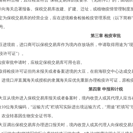
请材料合格，且经检查符合“保税交易库防疫要求”（见附件2）的，由场
并向海关总署报备。保税交易库改建、扩建、迁址，或植物疫情管理制度
定为保税交易库的经营企业，应在进境粮食检验检疫管理系统（以下简称“
号。
第三章 检疫审批
豆进境前，进口商可以保税交易库作为境内存放场所，申请取得用途为“现
疫许可证”）。
检疫审批申请时，应核定保税交易库可用仓容。
取得检疫许可证但尚未报关或者备案进境的大豆，在前海联交中心达成交
，进境口岸直属海关或授权的隶属海关应优先重新办理检疫许可证，原检
第四章 申报和计税
大豆从境外进入保税交易库报关或者备案时，境内收货人或其代理人应当在
10位海关编码，“运输方式”栏填写实际进出境运输方式，“用途”栏填写
、农业转基因生物安全证书等。
大豆调出保税交易库办理进口报关时，境内收货人或其代理人向保税交易