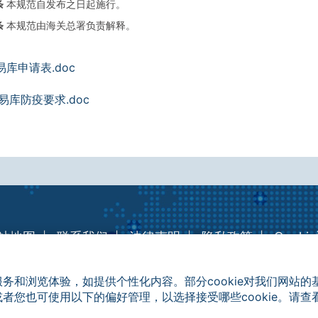
条
本规范自发布之日起施行。
条
本规范由海关总署负责解释。
易库申请表.doc
易库防疫要求.doc
站地图
联系我们
法律声明
隐私政策
Cooki
©2026 深圳前海联合交易中心有限公司版权所有，翻印必究
服务和浏览体验，如提供个性化内容。部分cookie对我们网站的
粤ICP备17008009号
粤公网安备 44030502003349
或者您也可使用以下的偏好管理，以选择接受哪些cookie。请查