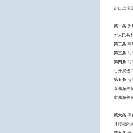
进口离岸
第一条
为
华人民共
第二条
离
第三条
前
第四条
前
心开展进
第五条
海
直属海关
隶属海关
第六条
保
其授权的