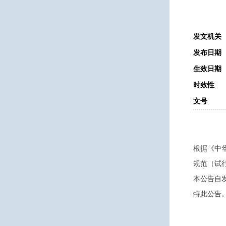
发文机关
发布日期
生效日期
时效性
文号
根据《中
规范（试
本公告自
特此公告