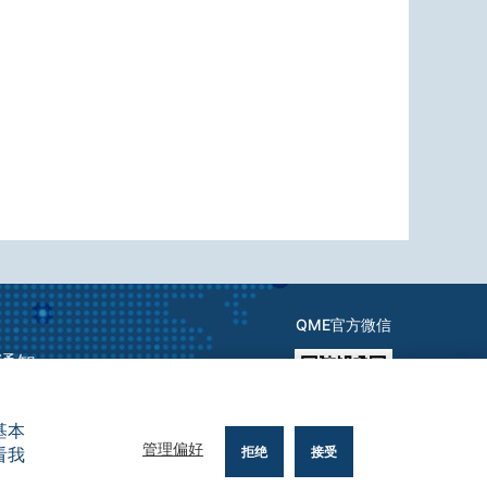
QME官方微信
e通知
基本
管理偏好
看我
拒绝
接受