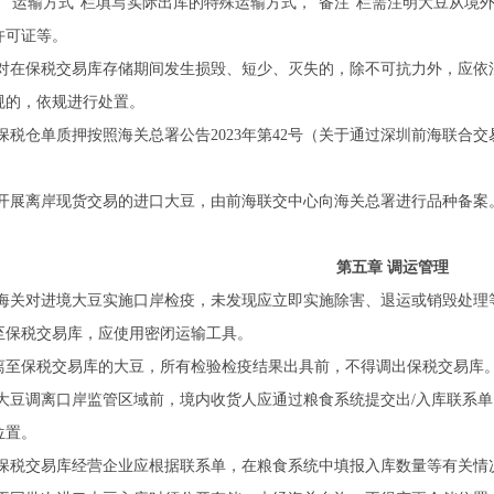
0），“运输方式”栏填写实际出库的特殊运输方式，“备注”栏需注明大豆从
许可证等。
对在保税交易库存储期间发生损毁、短少、灭失的，除不可抗力外，应依
规的，依规进行处置。
保税仓单质押按照海关总署公告2023年第42号（关于通过深圳前海联合
开展离岸现货交易的进口大豆，由前海联交中心向海关总署进行品种备案
。
第五章 调运管理
海关对进境大豆实施口岸检疫，未发现应立即实施除害、退运或销毁处理
至保税交易库，应使用密闭运输工具。
离至保税交易库的大豆，所有检验检疫结果出具前，不得调出保税交易库
大豆调离口岸监管区域前，境内收货人应通过粮食系统提交出/入库联系单
位置。
保税交易库经营企业应根据联系单，在粮食系统中填报入库数量等有关情