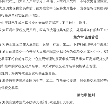
不同批次进口大豆入库时须分开存储，未经海关允许，不得变更仓储位置
大豆调出保税交易库前，前海联交中心应将出库指令、出仓提货信息提供
填报联系单和实际调运情况。
中心应对已生成出库指令的仓单锁定状态，不得转让、质押。
条
大豆调出保税交易库后，应当直接运往具备防疫、处理等条件的加工企
第六章 监督管理
条
相关企业应当在大豆装卸、运输、存放、加工、下脚料处理等环节采取
条
通过前海联交中心开展大豆离岸现货交易和作为保税交易库的企业，应
交易库不符合前海联交中心交易管理制度要求或不再从事大豆离岸现货交
商和推荐的保税交易库名单。海关对保税交易库名单实施动态管理。
违规的，海关将依法追究相关企业责任。
条
海关按照进境粮食国内生产、加工、存放单位要求，对保税交易库经营
为保税交易库。
第七章 附则
条
海关实施本规范不妨碍其他部门依法履行其职责。