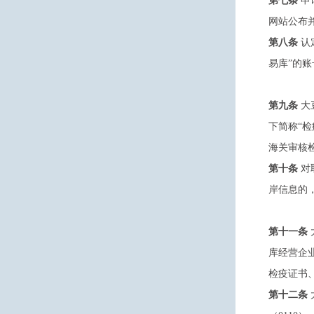
第七条
申
网站公布
第八条
认
易库”的账
第九条
大
下简称“检
海关审核
第十条
对
岸信息的
第十一条
库经营企业
检疫证书
第十二条