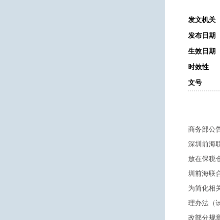
发文机关
发布日期
生效日期
时效性
文号
商务部公告
深圳前海
放在保税
圳前海联
为简化相
理办法（试
改部分规