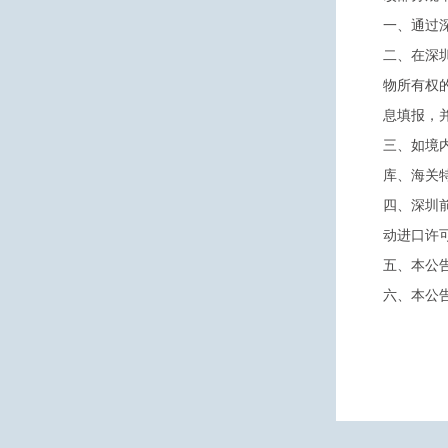
一
、通过
二
、在深
物所有权
息填报，并
三
、如境
库、海关
四、深圳
动进口许可
五、本公
六
、本公