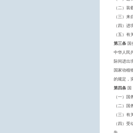
（二）装
（三）来
（四）进
（五）有
第三条
国
中华人民
际间进出
国家动植
的规定，
第四条
国
（一）国
（二）国
（三）有
（四）受
告。