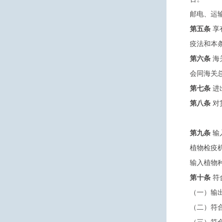
邮电、运
第五条
享
疫法和本
第六条
海
会同海关
第七条
进
第八条
对
第九条
输
植物检疫
输入植物
第十条
符
（一）输
（二）符