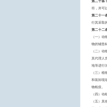
第二十条
符，并可
第二十一
行其采取
第二十二
（一）动
物的铺垫
（二）动
其代理人
地等进行
（三）植
和装卸现
物检疫。
（四）动
（五）其