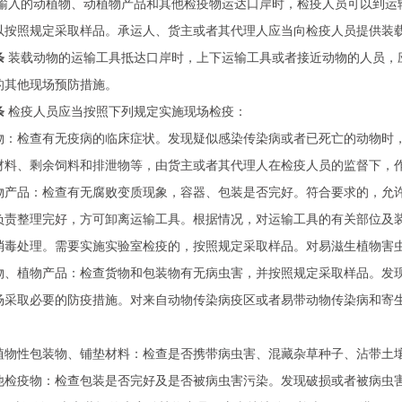
输入的动植物、动植物产品和其他检疫物运达口岸时，检疫人员可以到运
以按照规定采取样品。承运人、货主或者其代理人应当向检疫人员提供装
条
装载动物的运输工具抵达口岸时，上下运输工具或者接近动物的人员，
的其他现场预防措施。
条
检疫人员应当按照下列规定实施现场检疫：
物：检查有无疫病的临床症状。发现疑似感染传染病或者已死亡的动物时
材料、剩余饲料和排泄物等，由货主或者其代理人在检疫人员的监督下，
物产品：检查有无腐败变质现象，容器、包装是否完好。符合要求的，允
负责整理完好，方可卸离运输工具。根据情况，对运输工具的有关部位及
消毒处理。需要实施实验室检疫的，按照规定采取样品。对易滋生植物害
物、植物产品：检查货物和包装物有无病虫害，并按照规定采取样品。发
场采取必要的防疫措施。对来自动物传染病疫区或者易带动物传染病和寄
植物性包装物、铺垫材料：检查是否携带病虫害、混藏杂草种子、沾带土
他检疫物：检查包装是否完好及是否被病虫害污染。发现破损或者被病虫