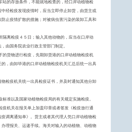
车站的存放条件，不能就地检查的，经口岸动植物检
程中经检疫发现疫情时，应当立即停止卸货，由货主或
取防止疫情扩散的措施；对被病虫害污染的装卸工具和
所隔离检疫４５日；输入其他动物的，应当在口岸动
法，由国务院农业行政主管部门制定。
下的货物进行检疫，先期卸货港的口岸动植物检疫机
证的，由卸毕港的口岸动植物检疫机关汇总后统一出具
植物检疫机关统一出具检疫证书，并及时通知其他分卸
业标准以及国家动植物检疫局的有关规定实施检疫。
检疫机关在报关单上加盖印章或者签发《检疫放行通
检疫调离通知单》。货主或者其代理人凭口岸动植物检
》办理报关、运递手续。海关对输入的动植物、动植物