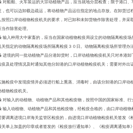
条
对船舶、火车装运的大宗动植物产品，应当就地分层检查；限于港口、
意，也可以边卸载边疏运，将动植物产品运往指定的地点存放。在卸货过
人按照口岸动植物检疫机关的要求，对已卸和未卸货物作除害处理，并采
应当作除害处理。
条
输入种用大中家畜的，应当在国家动植物检疫局设立的动物隔离检疫场
机关指定的动物隔离检疫场所隔离检疫３０日。动物隔离检疫场所管理办
条
进境的同一批动植物产品分港卸货时，口岸动植物检疫机关只对本港卸
检疫及处理情况及时通知其他分卸港的口岸动植物检疫机关；需要对外出
。
实施检疫中发现疫情并必须进行船上熏蒸、消毒时，由该分卸港的口岸动
动植物检疫机关。
条
对输入的动植物、动植物产品和其他检疫物，按照中国的国家标准、行
条
输入动植物、动植物产品和其他检疫物，经检疫合格的，由口岸动植物
需要调离进境口岸海关监管区检疫的，由进境口岸动植物检疫机关签发《
报关单上加盖的印章或者签发的《检疫放行通知单》、《检疫调离通知单