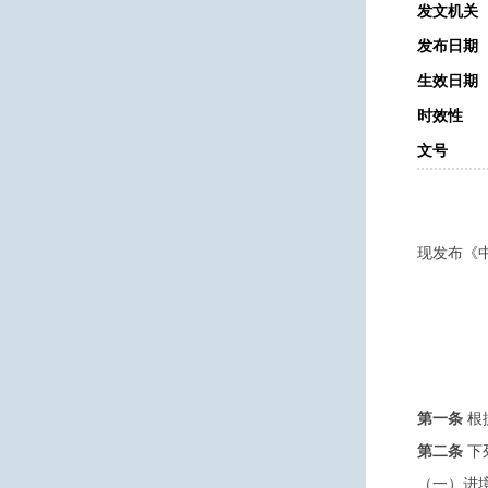
发文机关
发布日期
生效日期
时效性
文号
现发布《
第一条
根
第二条
下
（一）进