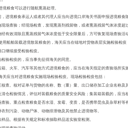
进境粮食可以进行随航熏蒸处理。
前，进境粮食承运人或者其代理人应当向进境口岸海关书面申报进境粮食
施现场查验；经现场检查，发现熏蒸剂残留物，或者熏蒸残留气体浓度超
物经有效清除且熏蒸残留气体浓度低于安全限量后，方可恢复现场查验活
使用船舶装载进境散装粮食的，海关应当在锚地对货物表层实施检验检疫
港口继续接受检验检疫。
泊检验检疫的，应当事先征得海关的同意。
装箱、火车、汽车等其他方式进境粮食的，应当在海关指定的查验场所实
海关应当对进境粮食实施现场检验检疫。现场检验检疫包括：
证核查。核对证单与货物的名称、数（重）量、出口储存加工企业名称及
及清仓检验情况，评估对装载粮食的质量安全风险；集装箱装载的，应当
场查验。重点检查粮食是否水湿、发霉、变质，是否携带昆虫及杂草籽等
种衣剂污染、动物尸体、动物排泄物及其他禁止进境物等。
取样品。根据有关规定和标准抽取样品送实验室检测。