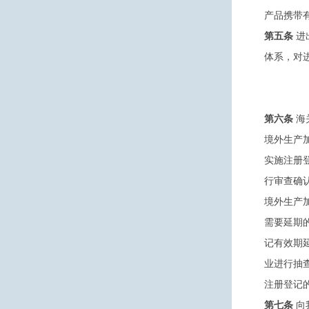
产品携带
第五条
进
体系，对
第六条
海
境外生产
实施注册
行审查确
境外生产
需要延期
记有效期
业进行抽
注册登记
第七条
向