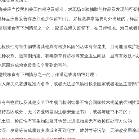
他现场查验活动。
海关应当按照相关工作程序及标准，对现场查验抽取的样品及发现的可疑
测样品应当妥善存放并至少保留3个月。如检测异常需要对外出证的，样品
进境粮食有下列情形之一的，应当在海关监督下，在口岸锚地、港口或者
现检疫性有害生物或者其他具有检疫风险的活体有害昆虫，且可能造成扩
现种衣剂、熏蒸剂污染、有毒杂草籽超标等安全卫生问题，且有有效技术
他原因造成粮食质量安全受到危害的。
进境粮食有下列情形之一的，作退运或者销毁处理：
列入海关总署进境准入名单，或者无法提供输出粮食国家或者地区主管部
；
毒有害物质以及其他安全卫生项目检测结果不符合国家技术规范的强制性
出转基因成分，无《农业转基因生物安全证书》，或者与证书不符的；
现土壤、检疫性有害生物以及其他禁止进境物且无有效检疫处理方法的；
水湿、发霉等造成腐败变质或者受到化学、放射性等污染，无法改变用途