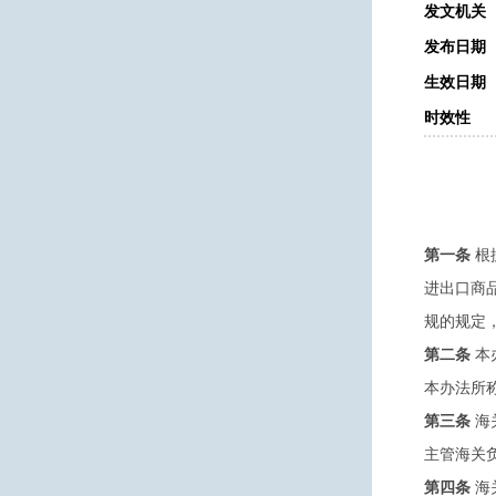
发文机关
发布日期
生效日期
时效性
第一条
根
进出口商
规的规定
第二条
本
本办法所
第三条
海
主管海关
第四条
海