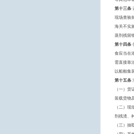
第十三条
现场查验
海关不实
蒸剂残留
第十四条
食应当在
需直接靠
以船舶集
第十五条
（一）货
装载货物
（二）现
剂残渣、
（三）抽