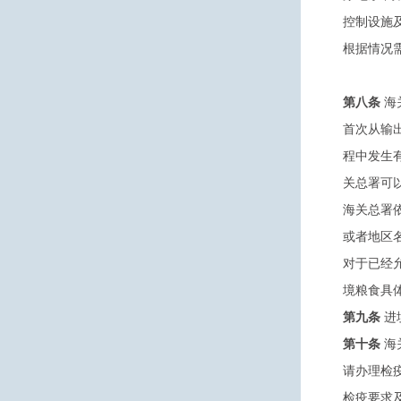
控制设施
根据情况
第八条
海
首次从输
程中发生
关总署可
海关总署
或者地区
对于已经
境粮食具
第九条
进
第十条
海
请办理检
检疫要求