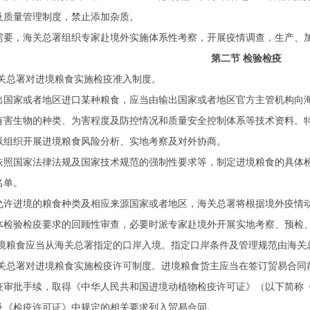
及质量管理制度，禁止添加杂质。
需要，海关总署组织专家赴境外实施体系性考察，开展疫情调查，生产、
第二节 检验检疫
关总署对进境粮食实施检疫准入制度。
出国家或者地区进口某种粮食，应当由输出国家或者地区官方主管机构向
有害生物的种类、为害程度及防控情况和质量安全控制体系等技术资料。
以组织开展进境粮食风险分析、实地考察及对外协商。
依照国家法律法规及国家技术规范的强制性要求等，制定进境粮食的具体
名单。
允许进境的粮食种类及相应来源国家或者地区，海关总署将根据境外疫情
体检验检疫要求的回顾性审查，必要时派专家赴境外开展实地考察、预检
境粮食应当从海关总署指定的口岸入境。指定口岸条件及管理规范由海关
关总署对进境粮食实施检疫许可制度。进境粮食货主应当在签订贸易合同
疫审批手续，取得《中华人民共和国进境动植物检疫许可证》（以下简称
及《检疫许可证》中规定的相关要求列入贸易合同。