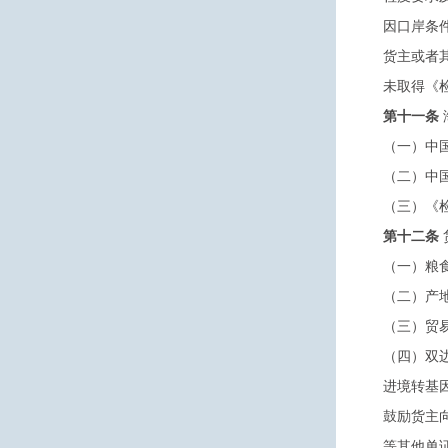
因口岸条
货主或者
未取得《
第十一条
（一）中
（二）中
（三）《
第十二条
（一）粮
（二）产
（三）贸
（四）双
进境转基
鼓励货主
等其他单