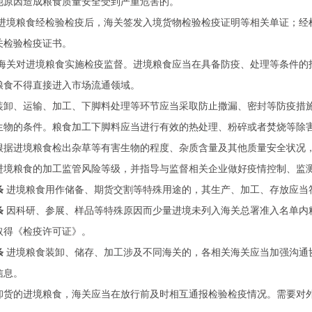
他原因造成粮食质量安全受到严重危害的。
进境粮食经检验检疫后，海关签发入境货物检验检疫证明等相关单证；经
关检验检疫证书。
海关对进境粮食实施检疫监督。进境粮食应当在具备防疫、处理等条件的
粮食不得直接进入市场流通领域。
装卸、运输、加工、下脚料处理等环节应当采取防止撒漏、密封等防疫措
生物的条件。粮食加工下脚料应当进行有效的热处理、粉碎或者焚烧等除
根据进境粮食检出杂草等有害生物的程度、杂质含量及其他质量安全状况
进境粮食的加工监管风险等级，并指导与监督相关企业做好疫情控制、监
条
进境粮食用作储备、期货交割等特殊用途的，其生产、加工、存放应当
条
因科研、参展、样品等特殊原因而少量进境未列入海关总署准入名单内
取得《检疫许可证》。
条
进境粮食装卸、储存、加工涉及不同海关的，各相关海关应当加强沟通
信息。
卸货的进境粮食，海关应当在放行前及时相互通报检验检疫情况。需要对