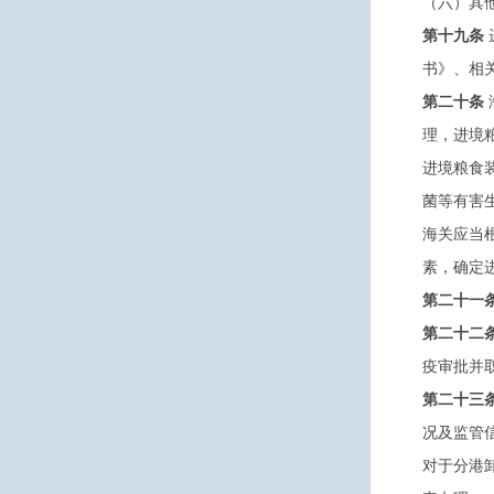
（六）其
第十九条
书》、相
第二十条
理，进境
进境粮食
菌等有害
海关应当
素，确定
第二十一
第二十二
疫审批并
第二十三
况及监管
对于分港