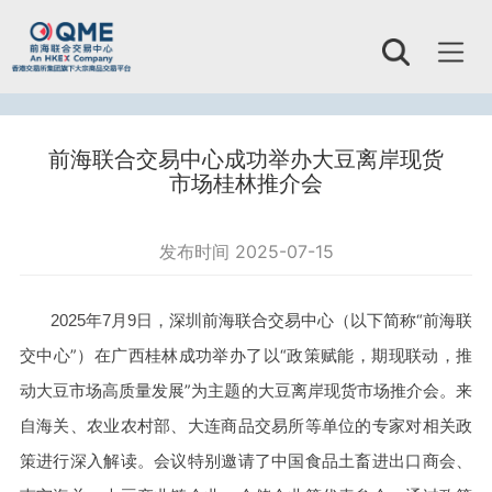
Toggl
naviga
前海联合交易中心成功举办大豆离岸现货
市场桂林推介会
发布时间 2025-07-15
深圳前海联合交易中心（以下简称
“
前海联
2025
年
7
月
9
日，
交中心
”
）在广西桂林成功举办了以
“
政策赋能，期现联动，推
动大豆市场高质量发展
”
为主题的大豆离岸现货市场推介会。来
自海关、农业农村部、大连商品交易所等单位的专家对相关政
策进行深入解读。会议特别邀请了中国食品土畜进出口商会、