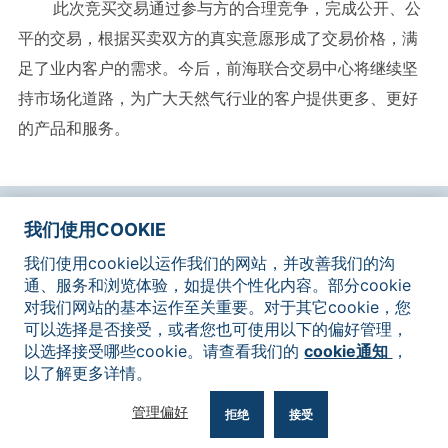
此次竞买交易通过参与方的合理竞争，完成公开、公
平的交易，根据买卖双方的真实意愿形成了交易价格，满
足了业内客户的需求。今后，前海联合交易中心将继续坚
持市场化道路，为广大天然气行业的客户提供更多、更好
的产品和服务。
网站地图
联系我们
法律声明
隐私政策
Cookie通知
我们使用COOKIE
我们使用cookie以运作我们的网站，并改善我们的沟
通、服务和浏览体验，如提供个性化内容。部分cookie
对我们网站的基本运作至关重要。对于其它cookie，您
可以选择是否接受，或者您也可使用以下的偏好管理，
以选择接受哪些cookie。请查看我们的
cookie通知
，
©2026 深圳前海联合交易中心有限公司版权所有，翻印必究
以了解更多详情。
粤ICP备17008009号
粤公网安备 44030502003349
管理偏好
拒绝
接受