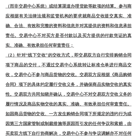
（而非交易中心系统）或结算渠道办理货款等款项的结算。参与商
应根据有关法律法规和监管机构的要求就商品交收提交真实、准
确、合法、有效和完整的资料和信息并对其提供的资料和信息承担
责任。交易中心不对买方是否付款以及买方提供的付款凭证的真
；
实、准确、有效承担任何审查责任
（2）
针对“线下交收”的交收方式，即交易双方自行安排购销合同
项下商品的交付，不通过交易中心系统转让标准仓单进行商品交
收，交易中心不参与商品货物的交收。交易双方应根据《商品购销
合同》项下的具体约定履行交收义务，并确保商品实物交收的真实
性。交易双方共同知晓并确认，交易中心不对交易双方交收义务的
履行情况及商品实物交收的真实、准确、有效承担任何审查责任。
如因商品货物的交收、一方发生购销合同项下所规定的违约行为或
因第三方国家管制或制裁措施等原因而引发的任何争议和索赔，由
买卖双方线下自行协商解决，交易中心不参与争议调解亦不对任何