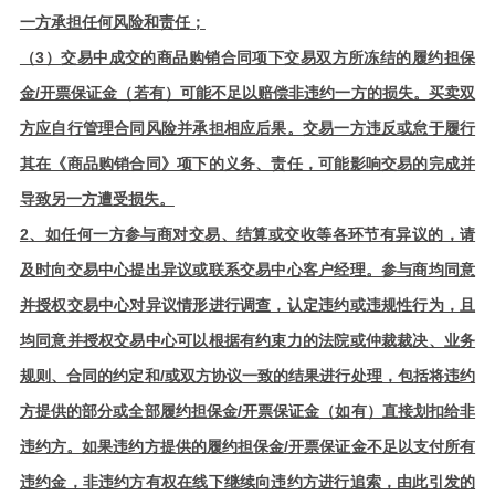
一方承担任何风险和责任
；
（3）
交易中成交的商品购销合同项下交易双方所冻结的履约担保
金/开票保证金（若有）可能不足以赔偿非违约一方的损失。买卖双
方应自行管理合同风险并承担相应后果。交易一方违反或怠于履行
其在《商品购销合同》项下的义务、责任，可能影响交易的完成并
导致另一方遭受损失
。
2
、如任何一方参与商对交易、结算或交收等各环节有异议的，请
及时向交易中心提出异议或联系交易中心客户经理。参与商均同意
并授权交易中心对异议情形进行调查，认定违约或违规性行为，且
均同意并授权交易中心可以根据有约束力的法院或仲裁裁决、业务
规则、合同的约定和/或双方协议一致的结果进行处理，包括将违约
方提供的部分或全部履约担保金/开票保证金（如有）直接划扣给非
违约方。如果违约方提供的履约担保金/开票保证金不足以支付所有
违约金，非违约方有权在线下继续向违约方进行追索，由此引发的