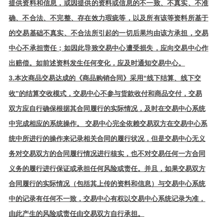
提供资料和信息，或因提供的资料或信息的不一致、不真实、不准
确、不合法、不完整、存在效力瑕疵等，以及所有该等资料所基于
的交易基础不真实、不合法所引起的一切后果均由该方承担，交易
中心不承担责任；如因此导致交易中心遭受损失，应向交易中心作
出赔偿。如前述资料发生任何变化，应及时通知交易中心。
3.本次
交易达成的《商品购销合同》采用“线下结算、线下交
商品
收”的结算交收模式，交易中心不参与货款收付和商品交付，交易
双方应自行确保根据其合同履行的实际情况，及时在交易中心系统
中完成相应的系统操作。 交易中心完全依赖交易双方在交易中心系
统中所进行的操作来记录相关合同的履行状况，但是交易中心无义
务对交易双方的合同履行情况进行核实，也不对交易任何一方合同
义务的履行进行保证或承担任何风险或责任。并且，如果交易双方
合同履行的实际情况（包括其上传的资料和信息）与交易中心系统
中的记录有任何不一致，交易中心有权以交易中心系统记录为准，
由此产生的风险或责任由交易双方自行承担。