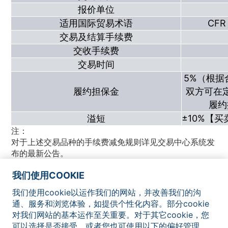
报价单位
适用国际贸易术语
CFR
交易及结算手续费
交收手续费
交易时间
5%（根
履约担保金
双方可在
履约
溢短
±10%【
注：
对于上述交易品种的手续费减免规则详见交易中心系统发
布的最新公告。
我们使用COOKIE
我们使用cookie以运作我们的网站，并改善我们的沟
网站地图
联系我们
法律声明
隐私政策
Cookie通知
通、服务和浏览体验，如提供个性化内容。部分cookie
对我们网站的基本运作至关重要。对于其它cookie，您
可以选择是否接受，或者您也可使用以下的偏好管理，