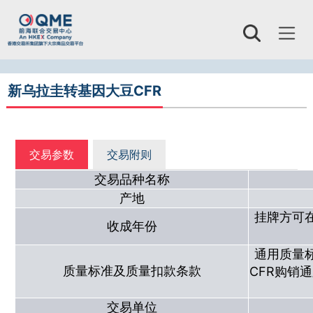
Toggl
naviga
新乌拉圭转基因大豆CFR
交易参数
交易附则
交易品种名称
产地
挂牌方可
收成年份
通用质量
质量标准及质量扣款条款
CFR购销
交易单位