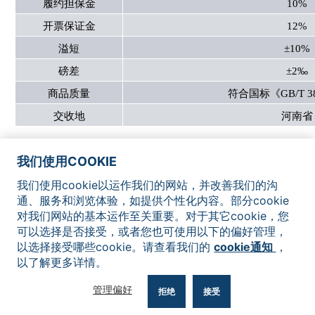
履约担保金
10%
开票保证金
12%
溢短
±10%
磅差
±2‰
商品质量
符合国标《GB/T 38
交收地
河南省
我们使用COOKIE
网站地图
联系我们
法律声明
隐私政策
Cookie通知
我们使用cookie以运作我们的网站，并改善我们的沟
通、服务和浏览体验，如提供个性化内容。部分cookie
对我们网站的基本运作至关重要。对于其它cookie，您
可以选择是否接受，或者您也可使用以下的偏好管理，
以选择接受哪些cookie。请查看我们的
cookie通知
，
以了解更多详情。
©2026 深圳前海联合交易中心有限公司版权所有，翻印必究
管理偏好
粤ICP备17008009号
粤公网安备 44030502003349
拒绝
接受