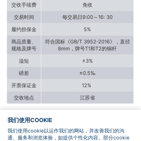
交收手续费
免收
交易时间
每交易日9:00～16: 30
履约担保金
5%
商品质量、
符合国标《GB/T 3952-2016》，直径
规格及牌号
8mm，牌号T1和T2的铜杆
溢短
±3%
磅差
±0.5‰
开票保证金
12%
交收地点
江苏省
我们使用COOKIE
我们使用cookie以运作我们的网站，并改善我们的沟
网站地图
联系我们
法律声明
隐私政策
Cookie通知
通、服务和浏览体验，如提供个性化内容。部分cookie