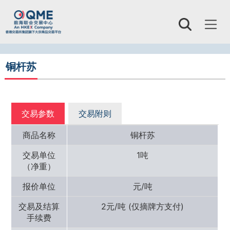
Toggl
naviga
铜杆苏
交易参数
交易附则
商品名称
铜杆苏
交易单位
1吨
（净重）
报价单位
元/吨
交易及结算
2元/吨 (仅摘牌方支付)
手续费